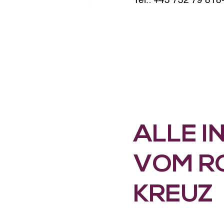
Tel.: +43 732 79 818
ALLE I
VOM R
KREUZ