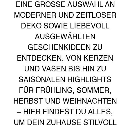
EINE GROSSE AUSWAHL AN M
ODERNER UND ZEITLOSER D
EKO SOWIE LIEBEVOLL A
USGEWÄHLTEN G
ESCHENKIDEEN ZU E
NTDECKEN. VON KERZEN U
ND VASEN BIS HIN ZU S
AISONALEN HIGHLIGHTS F
ÜR FRÜHLING, SOMMER, H
ERBST UND WEIHNACHTEN –
HIER FINDEST DU ALLES, U
M DEIN ZUHAUSE STILVOLL Z