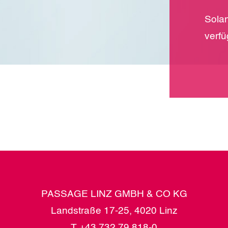
Solan
verfü
PASSAGE LINZ GMBH & CO KG
Landstraße 17-25, 4020 Linz
T
+43 732 79 818-0