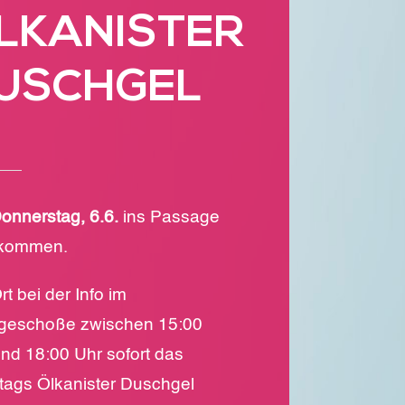
LKANISTER
USCHGEL
onnerstag, 6.6.
ins Passage
 kommen.
rt bei der Info im
geschoße zwischen 15:00
nd 18:00 Uhr sofort das
tags Ölkanister Duschgel