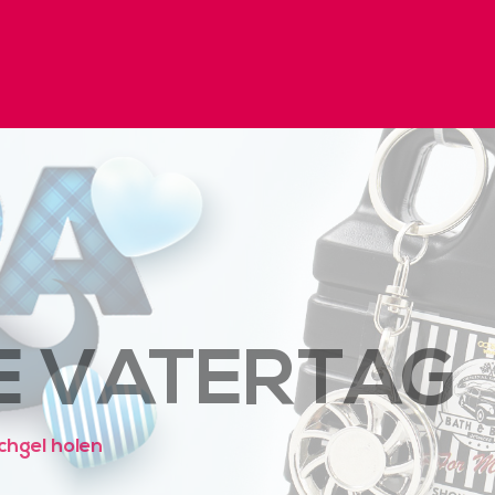
E VATERTAG
chgel holen