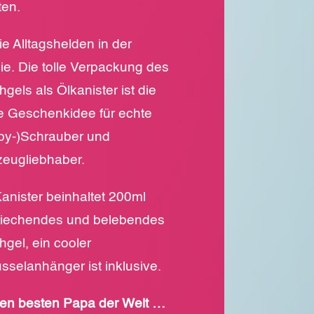
ten.
ie Alltagshelden in der
ie. Die tolle Verpackung des
gels als Ölkanister ist die
e Geschenkidee für echte
by-)Schrauber und
zeugliebhaber.
anister beinhaltet 200ml
riechendes und belebendes
gel, ein cooler
sselanhänger ist inklusive.
den besten Papa der Welt …