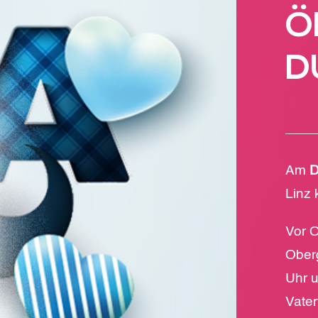
Ö
D
Am
D
Linz
Vor O
Ober
Uhr u
Vater