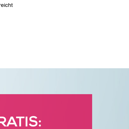
reicht
RATIS: