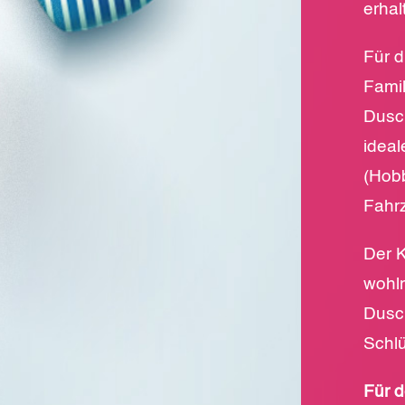
erhal
Für d
Famil
Dusch
ideal
(Hob
Fahr
Der K
wohl
Dusch
Schlü
Für 